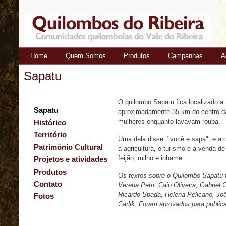
Home
Quem Somos
Produtos
Campanhas
A
Quilombos
Sapatu
do Ribeira
O quilombo Sapatu fica localizado a
Sapatu
aproximadamente 35 km do centro da 
mulheres enquanto lavavam roupa.
Histórico
Território
Uma dela disse: "você e sapa", e a 
Patrimônio Cultural
a agricultura, o turismo e a venda de
feijão, milho e inhame.
Projetos e atividades
Produtos
Os textos sobre o Quilombo Sapatu f
Contato
Verena Petri, Caio Oliveira, Gabrie
Ricardo Spada, Helena Pelicano, Joã
Fotos
Carlik. Foram aprovados para publi