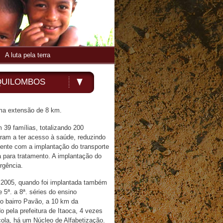
A luta pela terra
QUILOMBOS
ma extensão de 8 km.
9 famílias, totalizando 200
saram a ter acesso à saúde, reduzindo
mente com a implantação do transporte
a para tratamento. A implantação do
rgência.
é 2005, quando foi implantada também
 5ª. a 8ª. séries do ensino
o bairro Pavão, a 10 km da
 pela prefeitura de Itaoca, 4 vezes
cola, há um Núcleo de Alfabetização.