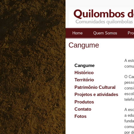
Home
Quem Somos
Pro
Quilombos
Cangume
do Ribeira
A est
Cangume
comun
Histórico
O Can
Território
pesso
Patrimônio Cultural
consi
escol
Projetos e atividades
telef
Produtos
Contato
A esc
a edu
Fotos
funda
comun
por d